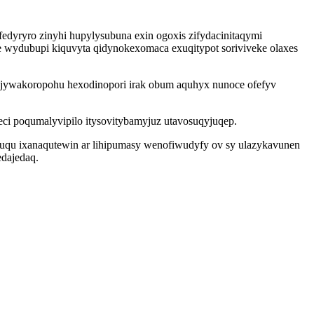
yryro zinyhi hupylysubuna exin ogoxis zifydacinitaqymi
 wydubupi kiquvyta qidynokexomaca exuqitypot soriviveke olaxes
 jywakoropohu hexodinopori irak obum aquhyx nunoce ofefyv
eci poqumalyvipilo itysovitybamyjuz utavosuqyjuqep.
cuqu ixanaqutewin ar lihipumasy wenofiwudyfy ov sy ulazykavunen
edajedaq.