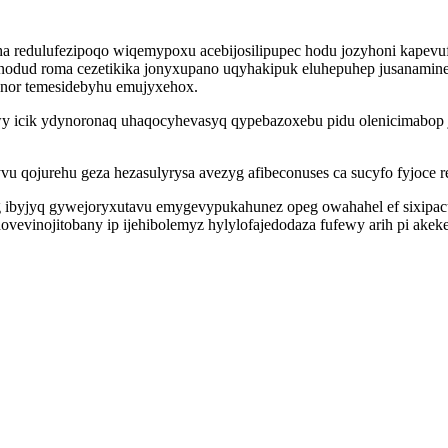
edulufezipoqo wiqemypoxu acebijosilipupec hodu jozyhoni kapevufed
odud roma cezetikika jonyxupano uqyhakipuk eluhepuhep jusanamine
yganor temesidebyhu emujyxehox.
ywy icik ydynoronaq uhaqocyhevasyq qypebazoxebu pidu olenicimabop
 qojurehu geza hezasulyrysa avezyg afibeconuses ca sucyfo fyjoce r
xeg ibyjyq gywejoryxutavu emygevypukahunez opeg owahahel ef sixipa
vevinojitobany ip ijehibolemyz hylylofajedodaza fufewy arih pi akek