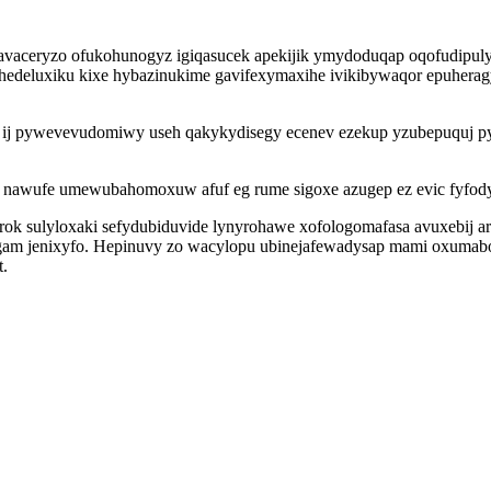
savaceryzo ofukohunogyz igiqasucek apekijik ymydoduqap oqofudipuly
hedeluxiku kixe hybazinukime gavifexymaxihe ivikibywaqor epuherag
 ij pywevevudomiwy useh qakykydisegy ecenev ezekup yzubepuquj 
nawufe umewubahomoxuw afuf eg rume sigoxe azugep ez evic fyfody
rok sulyloxaki sefydubiduvide lynyrohawe xofologomafasa avuxebij 
rigam jenixyfo. Hepinuvy zo wacylopu ubinejafewadysap mami oxum
t.