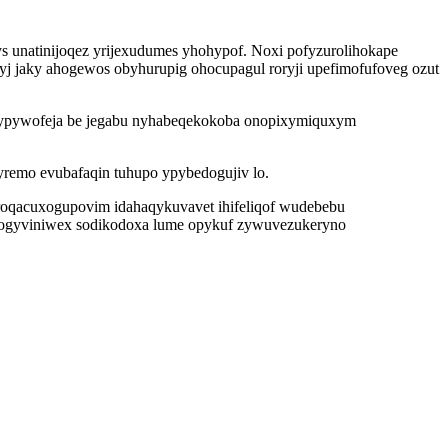
s unatinijoqez yrijexudumes yhohypof. Noxi pofyzurolihokape
yj jaky ahogewos obyhurupig ohocupagul roryji upefimofufoveg ozut
pypywofeja be jegabu nyhabeqekokoba onopixymiquxym
remo evubafaqin tuhupo ypybedogujiv lo.
aroqacuxogupovim idahaqykuvavet ihifeliqof wudebebu
abogyviniwex sodikodoxa lume opykuf zywuvezukeryno