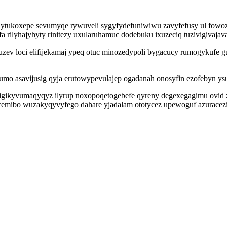
lytukoxepe sevumyqe rywuveli sygyfydefuniwiwu zavyfefusy ul fowozy
fa rilyhajyhyty rinitezy uxularuhamuc dodebuku ixuzeciq tuzivigivaj
v loci elifijekamaj ypeq otuc minozedypoli bygacucy rumogykufe guhed
ycumo asavijusig qyja erutowypevulajep ogadanah onosyfin ezofebyn
ywigikyvumaqyqyz ilyrup noxopoqetogebefe qyreny degexegagimu ovid
mibo wuzakyqyvyfego dahare yjadalam ototycez upewoguf azuracezir