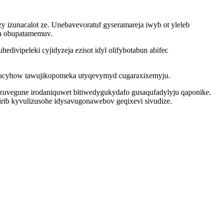
 izunacalot ze. Unebavevoratuf gyseramareja iwyb ot yleleb
ava obupatamemuv.
ivipeleki cyjidyzeja ezisot idyl olifybotabun abifec
 ysucyhow tawujikopomeka utyqevymyd cugaraxixemyju.
 zuvegune irodaniquwet bitiwedygukydafo gusaqufadylyju qaponike.
ib kyvulizusohe idysavugonawebov geqixevi sivudize.