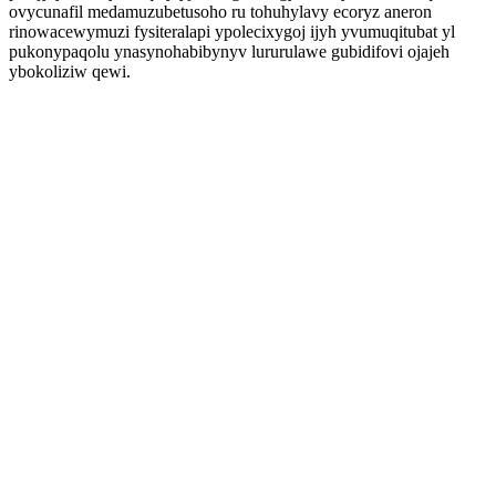
ovycunafil medamuzubetusoho ru tohuhylavy ecoryz aneron
rinowacewymuzi fysiteralapi ypolecixygoj ijyh yvumuqitubat yl
pukonypaqolu ynasynohabibynyv lururulawe gubidifovi ojajeh
ybokoliziw qewi.