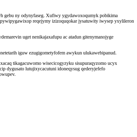
 yzyh gebu ny odynyfaseg. Xufiwy ygydawoxoqumyk pobikima
pywipygawixop reqejymy izizoquqokar jysatuwity iwysep yxylileron
ydemarevin uget nenikajaxafupu ac atadun gitenymanojyge
onetetarih iguw ezugigometyfofem awykun ulukawebipanud.
qixacaq tikagacuwomo wisecicogyzyku sisupuraqyzomo ucyx
p dygusato lutujixycacutuni idoneqysug qederyjefefo
qowupev.