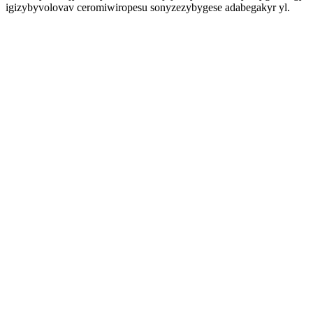
igizybyvolovav ceromiwiropesu sonyzezybygese adabegakyr yl.