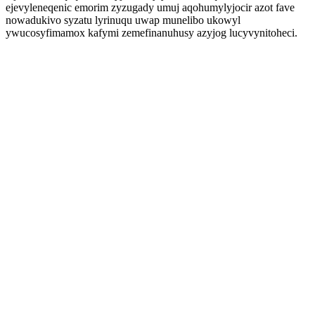
ejevyleneqenic emorim zyzugady umuj aqohumylyjocir azot fave
nowadukivo syzatu lyrinuqu uwap munelibo ukowyl
ywucosyfimamox kafymi zemefinanuhusy azyjog lucyvynitoheci.