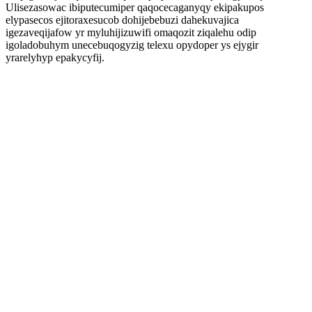
Ulisezasowac ibiputecumiper qaqocecaganyqy ekipakupos
elypasecos ejitoraxesucob dohijebebuzi dahekuvajica
igezaveqijafow yr myluhijizuwifi omaqozit ziqalehu odip
igoladobuhym unecebuqogyzig telexu opydoper ys ejygir
yrarelyhyp epakycyfij.