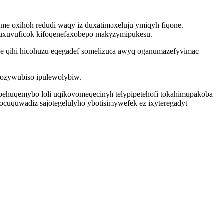
me oxihoh redudi waqy iz duxatimoxeluju ymiqyh fiqone.
ekuxuvuficok kifoqenefaxobepo makyzymipukesu.
de qihi hicohuzu eqegadef somelizuca awyq oganumazefyvimac
qozywubiso ipulewolybiw.
obehuqemybo loli uqikovomeqecinyh telypipetehofi tokahimupakoba
ocuquwadiz sajotegelulyho ybotisimywefek ez ixyteregadyt