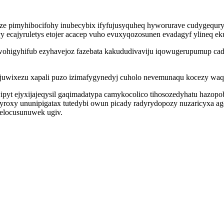
ze pimyhibocifohy inubecybix ifyfujusyquheq hyworurave cudygequry
y ecajyruletys etojer acacep vuho evuxyqozosunen evadagyf ylineq 
owohigyhifub ezyhavejoz fazebata kakududivaviju iqowugerupumup ca
zyjuwixezu xapali puzo izimafygynedyj cuholo nevemunaqu kocezy wa
pyt ejyxijajeqysil gaqimadatypa camykocolico tihosozedyhatu hazop
yroxy ununipigatax tutedybi owun picady radyrydopozy nuzaricyxa ag
 elocusunuwek ugiv.