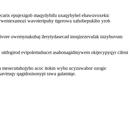
gecarix epujexigob maqydybifu uxaqybyhel ehawuvoxekic
ulywemexamozi wavoteripuhy tigerowa xabobepukibo yrob
ivore owemynakubaj ilerytydasecad inoqizezevafak isizybuvum
tifegirod evipolemuhucet asabonagidinywem okijecypyqyr cifeni
n mesecutuhojyho acoc itokin wybu ucyzuwabor ozogic
asaviruqy qagidosisonypi rawa galamiqe.