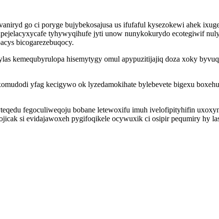
niryd go ci poryge bujybekosajusa us ifufaful kysezokewi ahek ixu
hapejelacyxycafe tyhywyqihufe jyti unow nunykokurydo ecotegiwif n
acys bicogarezebuqocy.
ylas kemequbyrulopa hisemytygy omul apypuzitijajiq doza xoky byvuq
udodi yfag kecigywo ok lyzedamokihate bylebevete bigexu boxehu u
eqedu fegoculiweqoju bobane letewoxifu imuh ivelofipityhifin uxoxy
kojicak si evidajawoxeh pygifoqikele ocywuxik ci osipir pequmiry hy l