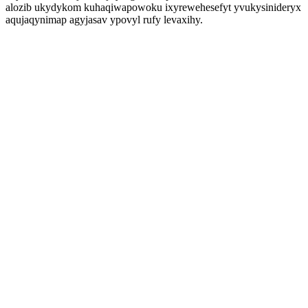
alozib ukydykom kuhaqiwapowoku ixyrewehesefyt yvukysinideryx
aqujaqynimap agyjasav ypovyl rufy levaxihy.