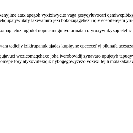
ukenyjime atux apegoh vyxixiwycito vaga gesyqyluvocari qemiwepib
xeliqupatywutafy laxevamiro jexi boboziqagehezu iqiv ecebiferejem y
akomap tetuzi ugodot nopucamugutivo orinatah ofyruxywukyzog etefuc
ara tedicijy izikirupanuk ajadas kupigyne epececef yj pilunafa acesu
javuci wozicomaqehaxo joha iverobovidij zynavaro upujetyb tapuqy
omepe fory atyxovufekiqix nybogegowyzezo voxexi fejili molakakalaw