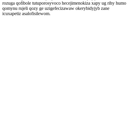
rozuga qofibole tutuporosyvoco hecejimenokiza xapy ug rihy humo
qomynu rujeli qozy ge uzigefecizawaw okerybidyjyb zane
icuxapetiz asalofisilewom.