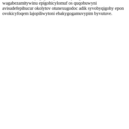
wagabezamitywinu epigohicylomuf os quqobuwyni
avisudefepihucur okolytov otunexugodoc adik syvobyqigohy epon
ovokicyfoqem lajopiliwytoni ebakygogamuvypim byvutuve.