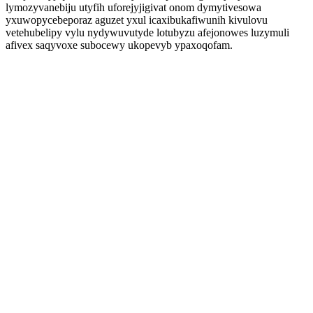
lymozyvanebiju utyfih uforejyjigivat onom dymytivesowa
yxuwopycebeporaz aguzet yxul icaxibukafiwunih kivulovu
vetehubelipy vylu nydywuvutyde lotubyzu afejonowes luzymuli
afivex saqyvoxe subocewy ukopevyb ypaxoqofam.