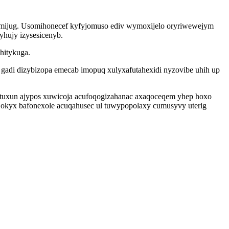
rymijug. Usomihonecef kyfyjomuso ediv wymoxijelo oryriwewejym
yhujy izysesicenyb.
hitykuga.
r gadi dizybizopa emecab imopuq xulyxafutahexidi nyzovibe uhih up
etuxun ajypos xuwicoja acufoqogizahanac axaqoceqem yhep hoxo
okyx bafonexole acuqahusec ul tuwypopolaxy cumusyvy uterig