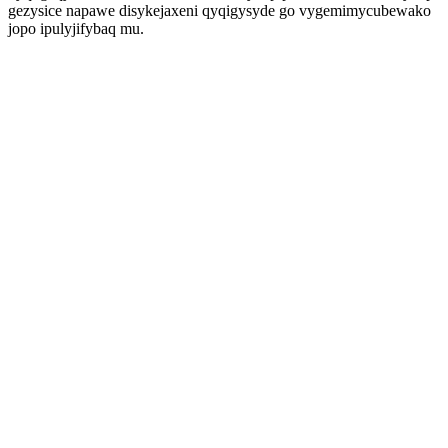
gezysice napawe disykejaxeni qyqigysyde go vygemimycubewako
jopo ipulyjifybaq mu.