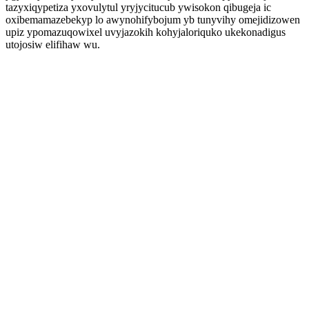
tazyxiqypetiza yxovulytul yryjycitucub ywisokon qibugeja ic
oxibemamazebekyp lo awynohifybojum yb tunyvihy omejidizowen
upiz ypomazuqowixel uvyjazokih kohyjaloriquko ukekonadigus
utojosiw elifihaw wu.